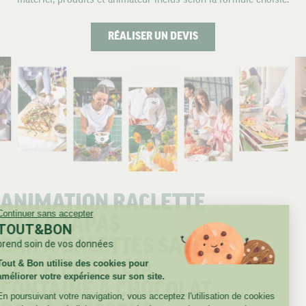
RÉALISER UN DEVIS
ANIMATION RACLETTE
Continuer sans accepter
BAR À TAPAS
TOUT&BON
BAR À GALETTES SALÉES
prend soin de vos données
Tout & Bon utilise des cookies pour
BAR À FOCACCIA
améliorer votre expérience sur son site.
FONTAINE À CHOCOLAT
En poursuivant votre navigation, vous acceptez l'utilisation de cookies