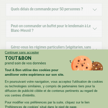
Quels délais de commande pour 50 personnes ?
Peut-on commander un buffet pour le lendemain à Le
Blanc-Mesnil ?
Gérez-vous les régimes particuliers (végétarien, sans
porc, allergies) ?
Continuer sans accepter
TOUT&BON
prend soin de vos données
Livrez-vous directement au bureau, sur plusieurs
Tout & Bon utilise des cookies pour
étages/salles ?
améliorer votre expérience sur son site.
En poursuivant votre navigation, vous acceptez l'utilisation de cookies
ou technologies similaires, y compris de partenaires tiers pour la
Proposez-vous des factures centralisées / paiement
diffusion de publicité ciblée et de contenus pertinents au regard de
sur compte client ?
vos centres d'intérêts.
Pour modifier vos préférences par la suite, cliquez sur le lien
'Préférences de cookies' situé dans le pied de page.