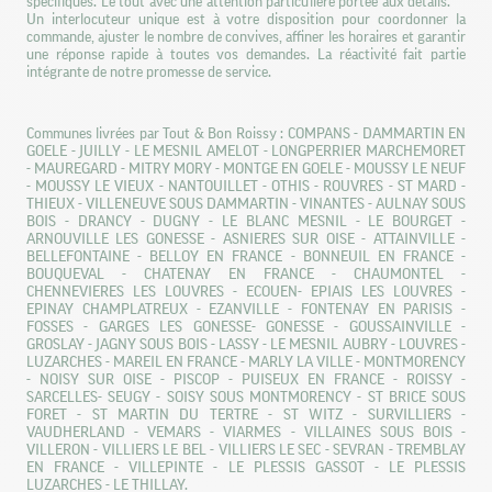
spécifiques. Le tout avec une attention particulière portée aux détails.
Un interlocuteur unique est à votre disposition pour coordonner la
commande, ajuster le nombre de convives, affiner les horaires et garantir
une réponse rapide à toutes vos demandes. La réactivité fait partie
intégrante de notre promesse de service.
Communes livrées par Tout & Bon Roissy : COMPANS - DAMMARTIN EN
GOELE - JUILLY - LE MESNIL AMELOT - LONGPERRIER MARCHEMORET
- MAUREGARD - MITRY MORY - MONTGE EN GOELE - MOUSSY LE NEUF
- MOUSSY LE VIEUX - NANTOUILLET - OTHIS - ROUVRES - ST MARD -
THIEUX - VILLENEUVE SOUS DAMMARTIN - VINANTES - AULNAY SOUS
BOIS - DRANCY - DUGNY - LE BLANC MESNIL - LE BOURGET -
ARNOUVILLE LES GONESSE - ASNIERES SUR OISE - ATTAINVILLE -
BELLEFONTAINE - BELLOY EN FRANCE - BONNEUIL EN FRANCE -
BOUQUEVAL - CHATENAY EN FRANCE - CHAUMONTEL -
CHENNEVIERES LES LOUVRES - ECOUEN- EPIAIS LES LOUVRES -
EPINAY CHAMPLATREUX - EZANVILLE - FONTENAY EN PARISIS -
FOSSES - GARGES LES GONESSE- GONESSE - GOUSSAINVILLE -
GROSLAY - JAGNY SOUS BOIS - LASSY - LE MESNIL AUBRY - LOUVRES -
LUZARCHES - MAREIL EN FRANCE - MARLY LA VILLE - MONTMORENCY
- NOISY SUR OISE - PISCOP - PUISEUX EN FRANCE - ROISSY -
SARCELLES- SEUGY - SOISY SOUS MONTMORENCY - ST BRICE SOUS
FORET - ST MARTIN DU TERTRE - ST WITZ - SURVILLIERS -
VAUDHERLAND - VEMARS - VIARMES - VILLAINES SOUS BOIS -
VILLERON - VILLIERS LE BEL - VILLIERS LE SEC - SEVRAN - TREMBLAY
EN FRANCE - VILLEPINTE - LE PLESSIS GASSOT - LE PLESSIS
LUZARCHES - LE THILLAY.