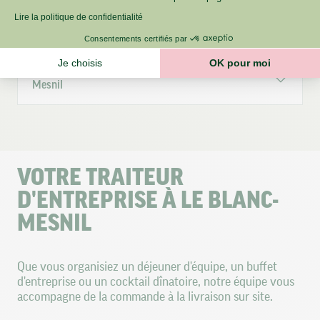
Traiteur entreprise Le Blanc-Mesnil : comment passer
Lire la politique de confidentialité
commande ?
Consentements certifiés par
Je choisis
OK pour moi
Quel est le prix d’un plateau repas livré à Le Blanc-
Mesnil
Axeptio consent
Plateforme de Gestion du Consentement : Personnalisez vos O
Notre plateforme vous permet d'adapter et de gérer vos paramètr
VOTRE TRAITEUR
D'ENTREPRISE À LE BLANC-
MESNIL
Que vous organisiez un déjeuner d'équipe, un buffet
d'entreprise ou un cocktail dînatoire, notre équipe vous
accompagne de la commande à la livraison sur site.