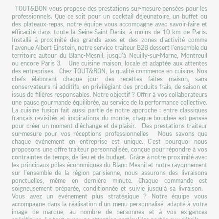
TOUT&BON vous propose des prestations sur-mesure pensées pour les
professionnels. Que ce soit pour un cocktail déjeunatoire, un buffet ou
des plateaux-repas, notre équipe vous accompagne avec savoir-faire et
efficacité dans toute la Seine-Saint-Denis, à moins de 10 km de Paris.
Installé à proximité des grands axes et des zones d’activité comme
l’avenue Albert Einstein, notre service traiteur B2B dessert l’ensemble du
territoire autour du Blanc-Mesnil, jusqu’à Neuilly-sur-Marne, Montreuil
ou encore Paris 3. Une cuisine maison, locale et adaptée aux attentes
des entreprises Chez TOUT&BON, la qualité commence en cuisine. Nos
chefs élaborent chaque jour des recettes faites maison, sans
conservateurs ni additifs, en privilégiant des produits frais, de saison et
issus de filières responsables. Notre objectif ? Offrir à vos collaborateurs
une pause gourmande équilibrée, au service de la performance collective.
La cuisine fusion fait aussi partie de notre approche : entre classiques
français revisités et inspirations du monde, chaque bouchée est pensée
pour créer un moment d’échange et de plaisir. Des prestations traiteur
sur-mesure pour vos réceptions professionnelles Nous savons que
chaque événement en entreprise est unique. C’est pourquoi nous
proposons une offre traiteur personnalisée, conçue pour répondre à vos
contraintes de temps, de lieu et de budget. Grâce à notre proximité avec
les principaux pôles économiques du Blanc-Mesnil et notre rayonnement
sur l’ensemble de la région parisienne, nous assurons des livraisons
ponctuelles, même en dernière minute. Chaque commande est
soigneusement préparée, conditionnée et suivie jusqu’à sa livraison.
Vous avez un événement plus stratégique ? Notre équipe vous
accompagne dans la réalisation d’un menu personnalisé, adapté à votre
image de marque, au nombre de personnes et à vos exigences