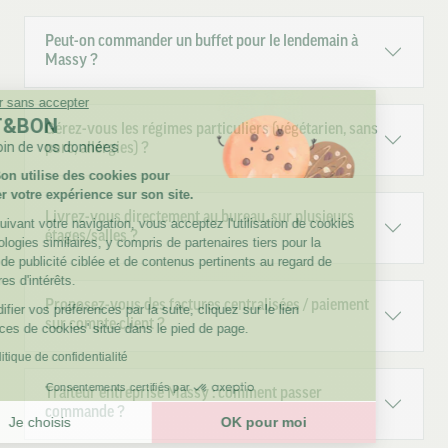
Peut-on commander un buffet pour le lendemain à
Massy ?
Continuer sans accepter
TOUT&BON
Gérez-vous les régimes particuliers (végétarien, sans
prend soin de vos données
porc, allergies) ?
Tout & Bon utilise des cookies pour
améliorer votre expérience sur son site.
Livrez-vous directement au bureau, sur plusieurs
En poursuivant votre navigation, vous acceptez l'utilisation de cookies
étages/salles ?
ou technologies similaires, y compris de partenaires tiers pour la
diffusion de publicité ciblée et de contenus pertinents au regard de
vos centres d'intérêts.
Proposez-vous des factures centralisées / paiement
Pour modifier vos préférences par la suite, cliquez sur le lien
sur compte client ?
'Préférences de cookies' situé dans le pied de page.
Lire la politique de confidentialité
Consentements certifiés par
Traiteur entreprise Massy : comment passer
commande ?
Je choisis
OK pour moi