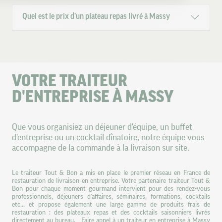
Axeptio consent
Plateforme de Gestion du Consentement : Personnalisez vos O
Quel est le prix d’un plateau repas livré à Massy
Notre plateforme vous permet d'adapter et de gérer vos paramètr
VOTRE TRAITEUR
D'ENTREPRISE À MASSY
Que vous organisiez un déjeuner d'équipe, un buffet
d'entreprise ou un cocktail dînatoire, notre équipe vous
accompagne de la commande à la livraison sur site.
Le traiteur Tout & Bon a mis en place le premier réseau en France de
restauration de livraison en entreprise. Votre partenaire traiteur Tout &
Bon pour chaque moment gourmand intervient pour des rendez-vous
professionnels, déjeuners d'affaires, séminaires, formations, cocktails
etc... et propose également une large gamme de produits frais de
restauration : des plateaux repas et des cocktails saisonniers livrés
directement au bureau. Faire appel à un traiteur en entreprise à Massy