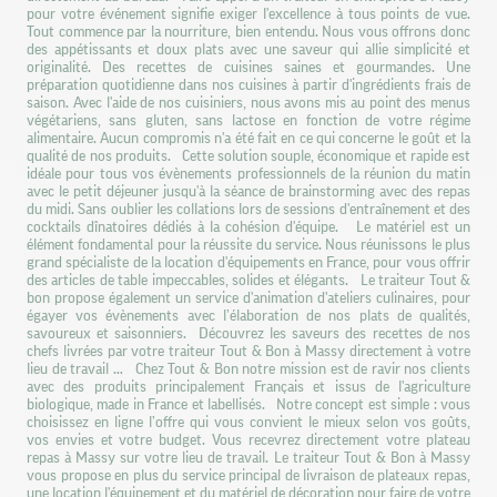
pour votre événement signifie exiger l'excellence à tous points de vue.
Tout commence par la nourriture, bien entendu. Nous vous offrons donc
des appétissants et doux plats avec une saveur qui allie simplicité et
originalité. Des recettes de cuisines saines et gourmandes. Une
préparation quotidienne dans nos cuisines à partir d'ingrédients frais de
saison. Avec l'aide de nos cuisiniers, nous avons mis au point des menus
végétariens, sans gluten, sans lactose en fonction de votre régime
alimentaire. Aucun compromis n'a été fait en ce qui concerne le goût et la
qualité de nos produits. Cette solution souple, économique et rapide est
idéale pour tous vos évènements professionnels de la réunion du matin
avec le petit déjeuner jusqu'à la séance de brainstorming avec des repas
du midi. Sans oublier les collations lors de sessions d'entraînement et des
cocktails dînatoires dédiés à la cohésion d'équipe. Le matériel est un
élément fondamental pour la réussite du service. Nous réunissons le plus
grand spécialiste de la location d'équipements en France, pour vous offrir
des articles de table impeccables, solides et élégants. Le traiteur Tout &
bon propose également un service d'animation d'ateliers culinaires, pour
égayer vos évènements avec l’élaboration de nos plats de qualités,
savoureux et saisonniers. Découvrez les saveurs des recettes de nos
chefs livrées par votre traiteur Tout & Bon à Massy directement à votre
lieu de travail … Chez Tout & Bon notre mission est de ravir nos clients
avec des produits principalement Français et issus de l'agriculture
biologique, made in France et labellisés. Notre concept est simple : vous
choisissez en ligne l’offre qui vous convient le mieux selon vos goûts,
vos envies et votre budget. Vous recevrez directement votre plateau
repas à Massy sur votre lieu de travail. Le traiteur Tout & Bon à Massy
vous propose en plus du service principal de livraison de plateaux repas,
une location l'équipement et du matériel de décoration pour faire de votre