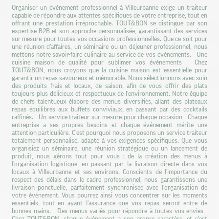
Organiser un événement professionnel à Villeurbanne exige un traiteur
capable de répondre aux attentes spécifiques de votre entreprise, tout en
offrant une prestation irréprochable. TOUT&BON se distingue par son
expertise B2B et son approche personnalisée, garantissant des services
sur mesure pour toutes vos occasions professionnelles. Que ce soit pour
une réunion d'affaires, un séminaire ou un déjeuner professionnel, nous
mettons notre savoir-faire culinaire au service de vos événements. Une
cuisine maison de qualité pour sublimer vos événements Chez
TOUT&BON, nous croyons que la cuisine maison est essentielle pour
garantir un repas savoureux et mémorable. Nous sélectionnons avec soin
des produits frais et locaux, de saison, afin de vous offrir des plats
toujours plus délicieux et respectueux de l'environnement. Notre équipe
de chefs talentueux élabore des menus diversifiés, allant des plateaux
repas équilibrés aux buffets conviviaux, en passant par des cocktails
raffinés. Un service traiteur sur mesure pour chaque occasion Chaque
entreprise a ses propres besoins et chaque événement mérite une
attention particulière. C'est pourquoi nous proposons un service traiteur
totalement personnalisé, adapté à vos exigences spécifiques. Que vous
organisiez un séminaire, une réunion stratégique ou un lancement de
produit, nous gérons tout pour vous : de la création des menus à
l'organisation logistique, en passant par la livraison directe dans vos
locaux à Villeurbanne et ses environs. Conscients de l'importance du
respect des délais dans le cadre professionnel, nous garantissons une
livraison ponctuelle, parfaitement synchronisée avec l'organisation de
votre événement. Vous pourrez ainsi vous concentrer sur les moments
essentiels, tout en ayant l'assurance que vos repas seront entre de
bonnes mains. Des menus variés pour répondre à toutes vos envies
Chez TOUT&BON, chaque événement a son propre caractère, et c'est