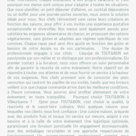
pourquoi nos menus sont conçus pour s'adapter à toutes les situations.
Que vous planifiiez un petit-déjeuner d'affaires, un cocktail déjeunatoire
ou un buffet pour une journée portes ouvertes, nous avons la solution
idéale pour vous. Nos chefs réinventent sans cesse leurs créations en
fonction des saisons, pour offrir à vos invités une expérience gustative
exceptionnelle et diversifiée. Nos menus sont également pensés pour
satisfaire les exigences alimentaires de chacun, en proposant des options
végétariennes, sans gluten et adaptées aux régimes spécifiques de vos
convives. Chaque repas peut ainsi être ajusté en fonction des goûts et
besoins de votre équipe ou de vos partenaires. Une équipe de
professionnels engagés à vos côtés L'équipe de TOUT&BON est
passionnée par son métier et se distingue par son professionnalisme. Du
premier contact à la livraison, nous vous offrons un suivi personnalisé
afin de garantir la réussite de votre événement. Notre objectif est de
répondre à toutes vos attentes et de vous fournir un service à la hauteur
de vos exigences. Nos chefs prennent soin de concocter des plats
savoureux qui raviront les papilles de vos invités, tandis que nos livreurs
veillent à ce que chaque commande arrive dans les meilleures conditions,
à l'heure convenue. Vous pourrez ainsi profiter pleinement de votre
événement, en toute tranquillité. Pourquoi choisir TOUT&BON à
Villeurbanne ? Opter pour TOUT&BON, c'est choisir la qualité, la
réactivité et le savoir-faire culinaire. Voici quelques raisons pour
lesquelles nos clients nous font confiance : Une cuisine maison, préparée
avec des produits frais et locaux Un service sur mesure, adapté à vos
besoins et à la taille de votre événement Une logistique optimisée,
garantissant une livraison ponctuelle Un engagement écoresponsable,
avec des emballages recyclables et une approche respectueuse de
l'environnement Un accompagnement professionnel complet pour