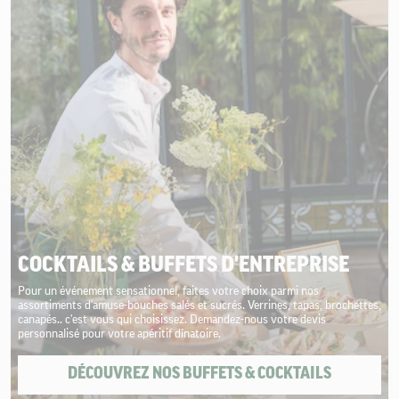
COCKTAILS & BUFFETS D'ENTREPRISE
Pour un événement sensationnel, faites votre choix parmi nos
assortiments d'amuse-bouches salés et sucrés. Verrines, tapas, brochettes,
canapés.. c'est vous qui choisissez. Demandez-nous votre devis
personnalisé pour votre apéritif dînatoire.
DÉCOUVREZ NOS BUFFETS & COCKTAILS