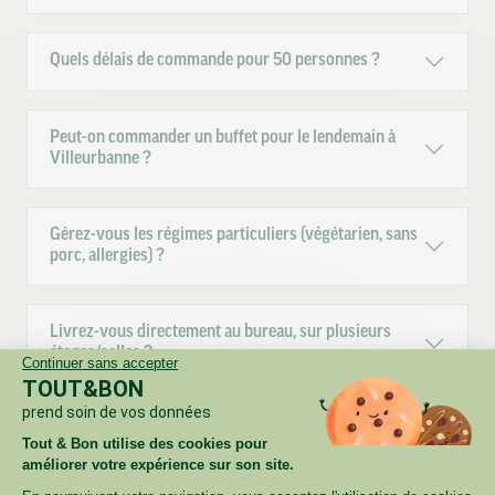
Quels délais de commande pour 50 personnes ?
Peut-on commander un buffet pour le lendemain à
Villeurbanne ?
Gérez-vous les régimes particuliers (végétarien, sans
porc, allergies) ?
Livrez-vous directement au bureau, sur plusieurs
étages/salles ?
Continuer sans accepter
TOUT&BON
prend soin de vos données
Proposez-vous des factures centralisées / paiement
Tout & Bon utilise des cookies pour
sur compte client ?
améliorer votre expérience sur son site.