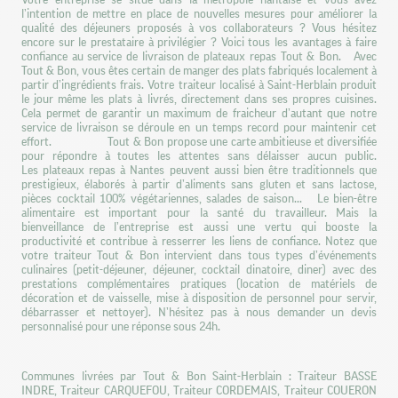
l’intention de mettre en place de nouvelles mesures pour améliorer la
qualité des déjeuners proposés à vos collaborateurs ? Vous hésitez
encore sur le prestataire à privilégier ? Voici tous les avantages à faire
confiance au service de livraison de plateaux repas Tout & Bon. Avec
Tout & Bon, vous êtes certain de manger des plats fabriqués localement à
partir d’ingrédients frais. Votre traiteur localisé à Saint-Herblain produit
le jour même les plats à livrés, directement dans ses propres cuisines.
Cela permet de garantir un maximum de fraicheur d’autant que notre
service de livraison se déroule en un temps record pour maintenir cet
effort. Tout & Bon propose une carte ambitieuse et diversifiée
pour répondre à toutes les attentes sans délaisser aucun public.
Les plateaux repas à Nantes peuvent aussi bien être traditionnels que
prestigieux, élaborés à partir d’aliments sans gluten et sans lactose,
pièces cocktail 100% végétariennes, salades de saison... Le bien-être
alimentaire est important pour la santé du travailleur. Mais la
bienveillance de l’entreprise est aussi une vertu qui booste la
productivité et contribue à resserrer les liens de confiance. Notez que
votre traiteur Tout & Bon intervient dans tous types d’événements
culinaires (petit-déjeuner, déjeuner, cocktail dinatoire, diner) avec des
prestations complémentaires pratiques (location de matériels de
décoration et de vaisselle, mise à disposition de personnel pour servir,
débarrasser et nettoyer). N’hésitez pas à nous demander un devis
personnalisé pour une réponse sous 24h.
Communes livrées par Tout & Bon Saint-Herblain : Traiteur BASSE
INDRE, Traiteur CARQUEFOU, Traiteur CORDEMAIS, Traiteur COUERON