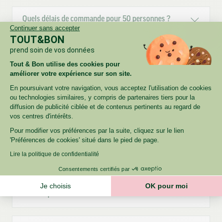
Quels délais de commande pour 50 personnes ?
Continuer sans accepter
TOUT&BON
prend soin de vos données
Peut-on commander un buffet pour le lendemain à
Nantes Nord ?
Tout & Bon utilise des cookies pour
améliorer votre expérience sur son site.
En poursuivant votre navigation, vous acceptez l'utilisation de cookies
ou technologies similaires, y compris de partenaires tiers pour la
Gérez-vous les régimes particuliers (végétarien, sans
diffusion de publicité ciblée et de contenus pertinents au regard de
porc, allergies) ?
vos centres d'intérêts.
Pour modifier vos préférences par la suite, cliquez sur le lien
'Préférences de cookies' situé dans le pied de page.
Livrez-vous directement au bureau, sur plusieurs
étages/salles ?
Lire la politique de confidentialité
Consentements certifiés par
Proposez-vous des factures centralisées / paiement
Je choisis
OK pour moi
sur compte client ?
Axeptio consent
Plateforme de Gestion du Consentement : Personnalisez vos O
Notre plateforme vous permet d'adapter et de gérer vos paramètr