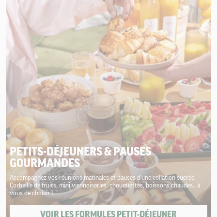
PETITS-DÉJEUNERS & PAUSES
GOURMANDES
Accompagnez vos réunions matinales et pauses d'une collation sucrée.
Corbeille de fruits, mini viennoiseries, chouquettes, boissons chaudes.. à
vous de choisir !
VOIR LES FORMULES PETIT-DÉJEUNER