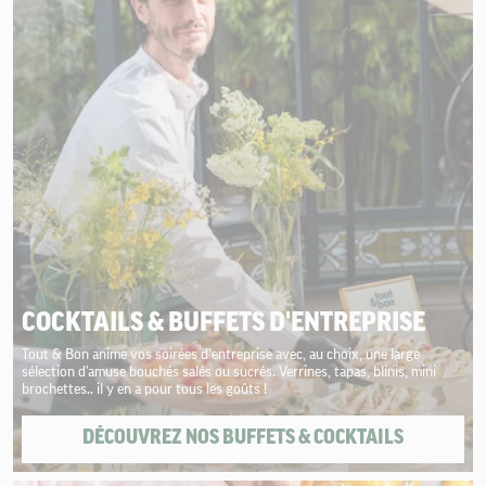
COCKTAILS & BUFFETS D'ENTREPRISE
Tout & Bon anime vos soirées d’entreprise avec, au choix, une large
sélection d'amuse bouchés salés ou sucrés. Verrines, tapas, blinis, mini
brochettes.. il y en a pour tous les goûts !
DÉCOUVREZ NOS BUFFETS & COCKTAILS