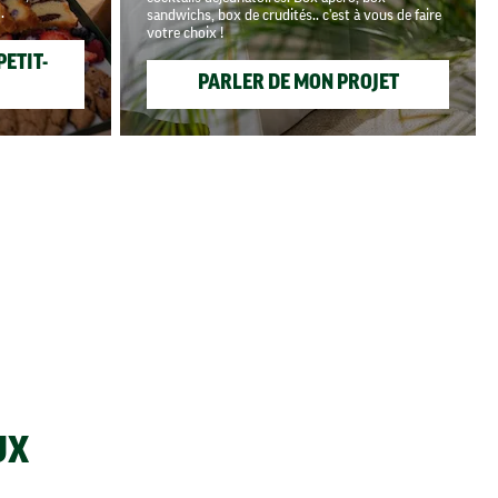
.
sandwichs, box de crudités.. c'est à vous de faire
votre choix !
ETIT-
PARLER DE MON PROJET
UX