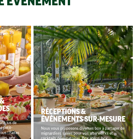
RE ÉVÉNEMENT
 &
DES
RÉCEPTIONS &
mande
ÉVÉNEMENTS SUR-MESURE
afé, jus de
e petit-
Nous vous proposons diverses box à partager de
vous ! Faites
mignardises salées pour vos afterworks et
ales, une
cocktails déjeunatoires. Box apéro, box