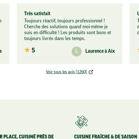
regard de vos centres d'intérêts.
Pour modifier vos préférences par la suite, cliquez sur le lien
Très satisfait
'Préférences de cookies' situé dans le pied de page.
e
Toujours réactif, toujours professionnel !
T
Cherche des solutions quand moi-même je
Lire la politique de confidentialité
suis en difficulté ! Les produits sont bons et
Consentements certifiés par
toujours livrés dans les temps.
Je choisis
OK pour moi
5
s
L
Laurence à Aix
Axeptio consent
Plateforme de Gestion du Consentement : Personnalisez vos
Notre plateforme vous permet d'adapter et de gérer vos paramè
Voir tous les avis (1260)
R PLACE, CUISINÉ PRÈS DE
CUISINE FRAÎCHE & DE SAISON