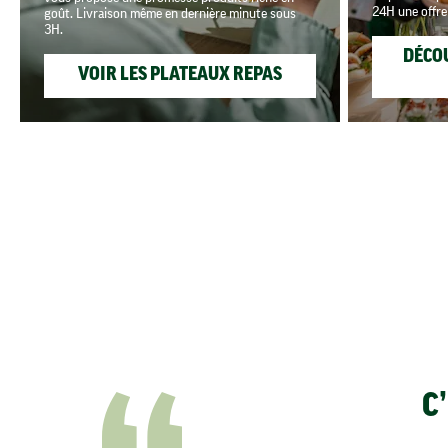
24H une offre
goût. Livraison même en dernière minute sous
3H.
DÉCO
VOIR LES PLATEAUX REPAS
C