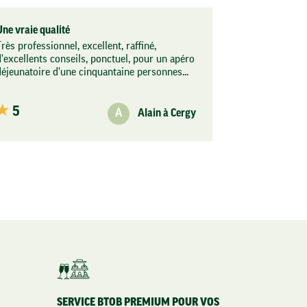
Une vraie qualité
rès professionnel, excellent, raffiné,
d'excellents conseils, ponctuel, pour un apéro
déjeunatoire d'une cinquantaine personnes...
5
A
Alain à Cergy
 Options
tres de confidentialité, en garantissant la conformité avec les
SERVICE BTOB PREMIUM POUR VOS