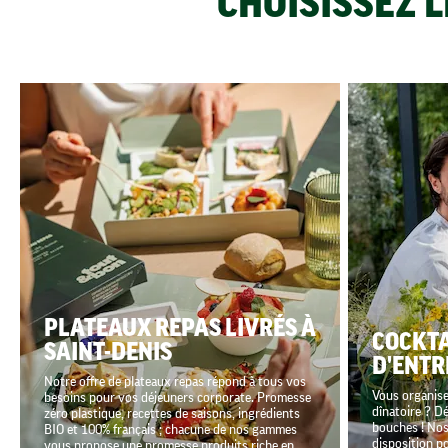
CHOISISSEZ 
PLATEAUX REPAS LIVRÉS À
COCKTA
SAINT-DENIS
D'ENTR
Notre offre de plateaux repas répond à tous vos
Vous organisez
besoins pour vos déjeuners corporate. Promesse
dînatoire ? D
zéro plastique, recettes de saisons, ingrédients
bouches ! Nos
BIO et 100% français ; chacune de nos gammes
disposition p
vous propose une promesse produits riche en