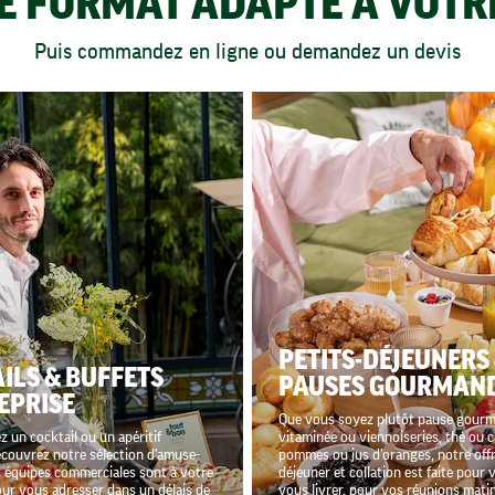
LE FORMAT ADAPTÉ À VOT
Puis commandez en ligne ou demandez un devis
PETITS-DÉJEUNERS
ILS & BUFFETS
PAUSES GOURMAN
EPRISE
Que vous soyez plutôt pause gour
 un cocktail ou un apéritif
vitaminée ou viennoiseries, thé ou c
écouvrez notre sélection d'amuse-
pommes ou jus d'oranges, notre offr
 équipes commerciales sont à votre
déjeuner et collation est faite pour 
our vous adresser dans un délais de
vous livrer, pour vos réunions matin