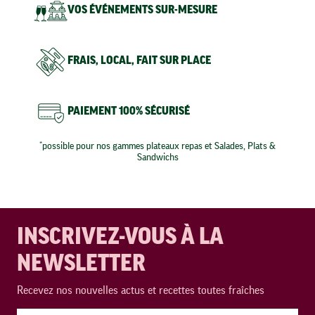
Axeptio consent
Plateforme de Gestion du Consentement : Personnalisez vos O
VOS ÉVÉNEMENTS SUR-MESURE
Notre plateforme vous permet d'adapter et de gérer vos paramètr
FRAIS, LOCAL, FAIT SUR PLACE
PAIEMENT 100% SÉCURISÉ
*possible pour nos gammes plateaux repas et Salades, Plats &
Sandwichs
INSCRIVEZ-VOUS À LA
NEWSLETTER
Recevez nos nouvelles actus et recettes toutes fraîches