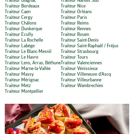
Traiteur Blagnac
Traiteur Nantes Sud
Traiteur Bordeaux
Traiteur Nice
Traiteur Caen
Traiteur Orléans
Traiteur Cergy
Traiteur Paris
Traiteur Châlons
Traiteur Reims
Traiteur Dunkerque
Traiteur Rennes
Traiteur Écully
Traiteur Rouen
Traiteur La Rochelle
Traiteur Saint-Denis
Traiteur Labège
Traiteur Saint-Raphaël / Fréjus
Traiteur Le Blanc-Mesnil
Traiteur Strasbourg
Traiteur Le Havre
Traiteur Tours
Traiteur Lens, Arras, Béthune
Traiteur Valenciennes
Traiteur Marne-la-Vallée
Traiteur Vénissieux
Traiteur Massy
Traiteur Villeneuve d'Ascq
Traiteur Mérignac
Traiteur Villeurbanne
Traiteur Metz
Traiteur Wambrechies
Traiteur Montpellier