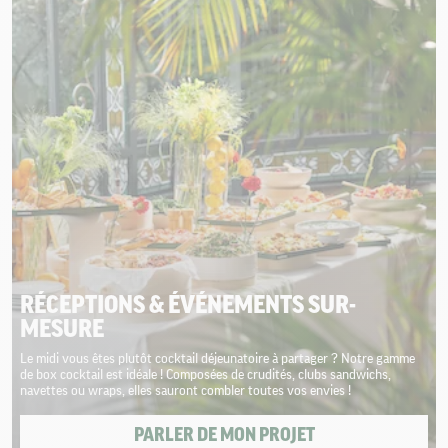
RÉCEPTIONS & ÉVÉNEMENTS SUR-
MESURE
Le midi vous êtes plutôt cocktail déjeunatoire à partager ? Notre gamme
de box cocktail est idéale ! Composées de crudités, clubs sandwichs,
navettes ou wraps, elles sauront combler toutes vos envies !
PARLER DE MON PROJET