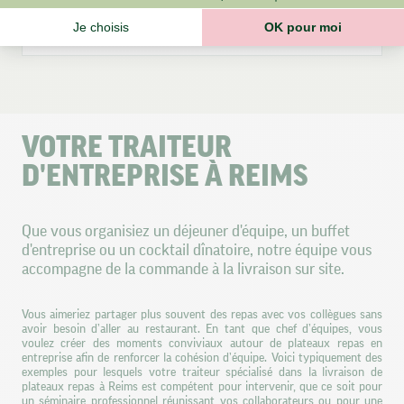
Je choisis
OK pour moi
Quel est le prix d’un plateau repas livré à Reims
Axeptio consent
Plateforme de Gestion du Consentement : Personnalisez vos O
Notre plateforme vous permet d'adapter et de gérer vos paramètr
VOTRE TRAITEUR
D'ENTREPRISE À REIMS
Que vous organisiez un déjeuner d'équipe, un buffet
d'entreprise ou un cocktail dînatoire, notre équipe vous
accompagne de la commande à la livraison sur site.
Vous aimeriez partager plus souvent des repas avec vos collègues sans
avoir besoin d’aller au restaurant. En tant que chef d’équipes, vous
voulez créer des moments conviviaux autour de plateaux repas en
entreprise afin de renforcer la cohésion d’équipe. Voici typiquement des
exemples pour lesquels votre traiteur spécialisé dans la livraison de
plateaux repas à Reims est compétent pour intervenir, que ce soit pour
un séminaire professionnel réunissant vos collaborateurs ou pour une