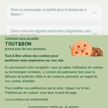
Peut-on commander un buffet pour le lendemain à
Reims ?
Gérez-vous les régimes particuliers (végétarien, sans
porc, allergies) ?
Continuer sans accepter
TOUT&BON
prend soin de vos données
Livrez-vous directement au bureau, sur plusieurs
Tout & Bon utilise des cookies pour
étages/salles ?
améliorer votre expérience sur son site.
En poursuivant votre navigation, vous acceptez l'utilisation de cookies
ou technologies similaires, y compris de partenaires tiers pour la
Proposez-vous des factures centralisées / paiement
diffusion de publicité ciblée et de contenus pertinents au regard de
sur compte client ?
vos centres d'intérêts.
Pour modifier vos préférences par la suite, cliquez sur le lien
'Préférences de cookies' situé dans le pied de page.
Traiteur entreprise Reims : comment passer
commande ?
Lire la politique de confidentialité
Consentements certifiés par