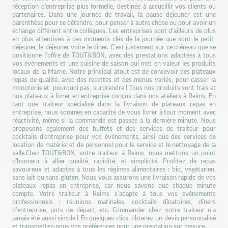
réception d'entreprise plus formelle, destinée à accueillir vos clients ou
partenaires. Dans une journée de travail, la pause déjeuner est une
parenthèse pour se détendre, pour penser à autre chose ou pour avoir un
échange différent entre collègues. Les entreprises sont d’ailleurs de plus
en plus attentives à ces moments clés de la journée que sont le petit-
déjeuner, le déjeuner voire le dîner. C’est justement sur ce créneau que se
positionne l’offre de TOUT&BON, avec des prestations adaptées à tous
vos événements et une cuisine de saison qui met en valeur les produits
locaux de la Marne. Notre principal atout est de concevoir des plateaux
repas de qualité, avec des recettes et des menus variés, pour casser la
monotonie et, pourquoi pas, surprendre ! Tous nos produits sont frais et
nos plateaux à livrer en entreprise conçus dans nos ateliers à Reims. En
tant que traiteur spécialisé dans la livraison de plateaux repas en
entreprise, nous sommes en capacité de vous livrer à tout moment avec
réactivité, même si la commande est passée à la dernière minute. Nous
proposons également des buffets et des services de traiteur pour
cocktails d'entreprise pour vos événements, ainsi que des services de
location de matériel et de personnel pour le service et le nettoyage de la
salle.Chez TOUT&BON, votre traiteur à Reims, nous mettons un point
d'honneur à allier qualité, rapidité, et simplicité. Profitez de repas
savoureux et adaptés à tous les régimes alimentaires : bio, végétarien,
sans lait ou sans gluten. Nous vous assurons une livraison rapide de vos
plateaux repas en entreprise, car nous savons que chaque minute
compte. Votre traiteur à Reims s’adapte à tous vos événements
professionnels : réunions matinales, cocktails dînatoires, dîners
d’entreprise, pots de départ, etc. Commander chez votre traiteur n’a
jamais été aussi simple ! En quelques clics, obtenez un devis personnalisé
et transmettez-nous vos préférences pour une prestation sur mesure.