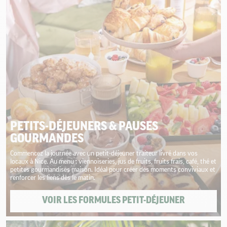
PETITS-DÉJEUNERS & PAUSES
GOURMANDES
Commencez la journée avec un petit-déjeuner traiteur livré dans vos
locaux à Nice. Au menu : viennoiseries, jus de fruits, fruits frais, café, thé et
petites gourmandises maison. Idéal pour créer des moments conviviaux et
renforcer les liens dès le matin.
VOIR LES FORMULES PETIT-DÉJEUNER