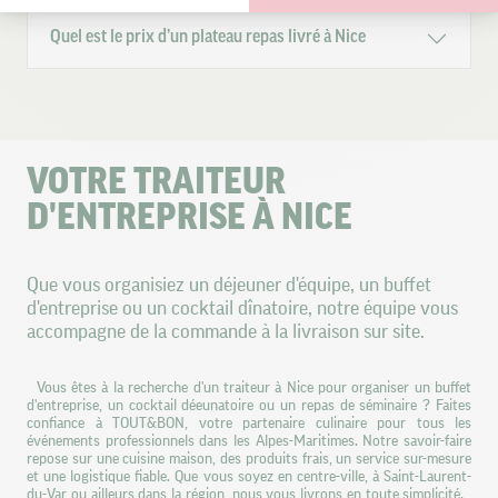
Axeptio consent
Plateforme de Gestion du Consentement : Personnalisez vos O
Quel est le prix d’un plateau repas livré à Nice
Notre plateforme vous permet d'adapter et de gérer vos paramètr
VOTRE TRAITEUR
D'ENTREPRISE À NICE
Que vous organisiez un déjeuner d'équipe, un buffet
d'entreprise ou un cocktail dînatoire, notre équipe vous
accompagne de la commande à la livraison sur site.
Vous êtes à la recherche d'un traiteur à Nice pour organiser un buffet
d'entreprise, un cocktail déeunatoire ou un repas de séminaire ? Faites
confiance à TOUT&BON, votre partenaire culinaire pour tous les
événements professionnels dans les Alpes-Maritimes. Notre savoir-faire
repose sur une cuisine maison, des produits frais, un service sur-mesure
et une logistique fiable. Que vous soyez en centre-ville, à Saint-Laurent-
du-Var ou ailleurs dans la région, nous vous livrons en toute simplicité.