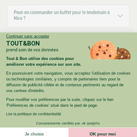
Peut-on commander un buffet pour le lendemain à
Nice ?
Continuer sans accepter
Gérez-vous les régimes particuliers (végétarien, sans
TOUT&BON
porc, allergies) ?
prend soin de vos données
Tout & Bon utilise des cookies pour
améliorer votre expérience sur son site.
Livrez-vous directement au bureau, sur plusieurs
étages/salles ?
En poursuivant votre navigation, vous acceptez l'utilisation de cookies
ou technologies similaires, y compris de partenaires tiers pour la
diffusion de publicité ciblée et de contenus pertinents au regard de
vos centres d'intérêts.
Proposez-vous des factures centralisées / paiement
sur compte client ?
Pour modifier vos préférences par la suite, cliquez sur le lien
'Préférences de cookies' situé dans le pied de page.
Lire la politique de confidentialité
Traiteur entreprise Nice : comment passer commande
Consentements certifiés par
?
Je choisis
OK pour moi