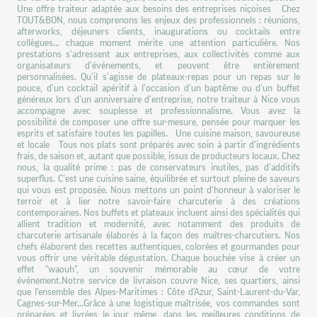
Une offre traiteur adaptée aux besoins des entreprises niçoises Chez
TOUT&BON, nous comprenons les enjeux des professionnels : réunions,
afterworks, déjeuners clients, inaugurations ou cocktails entre
collègues… chaque moment mérite une attention particulière. Nos
prestations s’adressent aux entreprises, aux collectivités comme aux
organisateurs d’événements, et peuvent être entièrement
personnalisées. Qu’il s’agisse de plateaux-repas pour un repas sur le
pouce, d’un cocktail apéritif à l’occasion d’un baptême ou d’un buffet
généreux lors d’un anniversaire d’entreprise, notre traiteur à Nice vous
accompagne avec souplesse et professionnalisme. Vous avez la
possibilité de composer une offre sur-mesure, pensée pour marquer les
esprits et satisfaire toutes les papilles. Une cuisine maison, savoureuse
et locale Tous nos plats sont préparés avec soin à partir d’ingrédients
frais, de saison et, autant que possible, issus de producteurs locaux. Chez
nous, la qualité prime : pas de conservateurs inutiles, pas d’additifs
superflus. C’est une cuisine saine, équilibrée et surtout pleine de saveurs
qui vous est proposée. Nous mettons un point d’honneur à valoriser le
terroir et à lier notre savoir-faire charcuterie à des créations
contemporaines. Nos buffets et plateaux incluent ainsi des spécialités qui
allient tradition et modernité, avec notamment des produits de
charcuterie artisanale élaborés à la façon des maîtres-charcutiers. Nos
chefs élaborent des recettes authentiques, colorées et gourmandes pour
vous offrir une véritable dégustation. Chaque bouchée vise à créer un
effet "waouh", un souvenir mémorable au cœur de votre
événement.Notre service de livraison couvre Nice, ses quartiers, ainsi
que l'ensemble des Alpes-Maritimes : Côte d'Azur, Saint-Laurent-du-Var,
Cagnes-sur-Mer...Grâce à une logistique maîtrisée, vos commandes sont
préparées et livrées le jour même, dans les meilleures conditions de